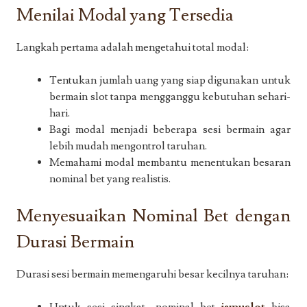
Menilai Modal yang Tersedia
Langkah pertama adalah mengetahui total modal:
Tentukan jumlah uang yang siap digunakan untuk
bermain slot tanpa mengganggu kebutuhan sehari-
hari.
Bagi modal menjadi beberapa sesi bermain agar
lebih mudah mengontrol taruhan.
Memahami modal membantu menentukan besaran
nominal bet yang realistis.
Menyesuaikan Nominal Bet dengan
Durasi Bermain
Durasi sesi bermain memengaruhi besar kecilnya taruhan: