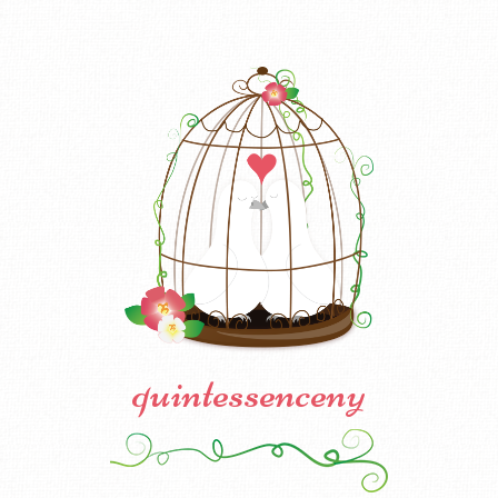
quintessenceny