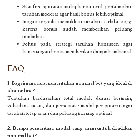
Saat free spin atau multiplier muncul, pertahankan
taruhan moderat agar hasil bonus lebih optimal.
Jangan tergoda menaikkan taruhan terlalu tinggi
karena bonus sudah memberikan peluang
tambahan.
Fokus pada strategi taruhan konsisten agar
kemenangan bonus memberikan dampak maksimal.
FAQ
1. Bagaimana cara menentukan nominal bet yang ideal di
slot online?
Tentukan berdasarkan total modal, durasi bermain,
volatilitas mesin, dan persentase modal per putaran agar
taruhan tetap aman dan peluang menang optimal.
2. Berapa persentase modal yang aman untuk dijadikan
nominal bet?